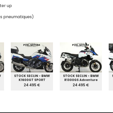
fter up
des pneumatiques)
W
STOCK SECLIN - BMW
STOCK SECLIN - BMW
K1600GT SPORT
R1300GS Adventure
24 495 €
24 495 €