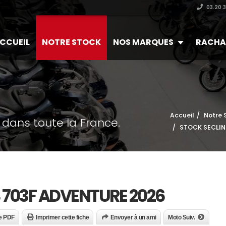
03.20.
CCUEIL
NOTRE STOCK
NOS MARQUES
RACHA
Accueil
Notre 
 dans toute la France.
STOCK SECLIN
 703F ADVENTURE 2026
e PDF
Imprimer cette fiche
Envoyer à un ami
Moto Suiv.