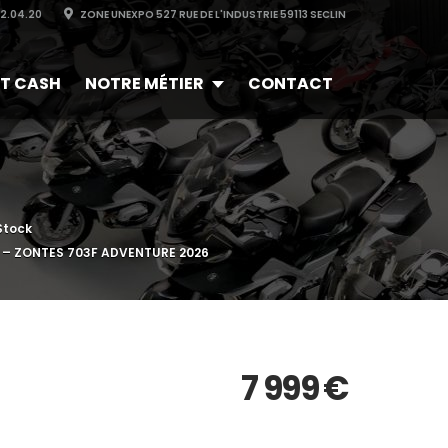
32.04.20
ZONE UNEXPO 527 RUE DE L'INDUSTRIE 59113 SECLIN
T CASH
NOTRE MÉTIER
CONTACT
Stock
 – ZONTES 703F ADVENTURE 2026
7 999
€