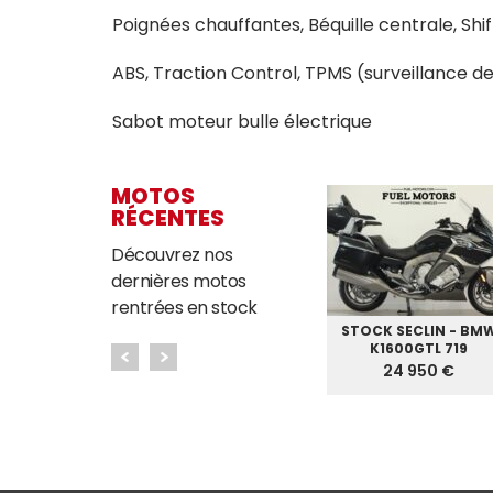
Poignées chauffantes, Béquille centrale, Shi
ABS, Traction Control, TPMS (surveillance 
Sabot moteur bulle électrique
MOTOS
RÉCENTES
Découvrez nos
dernières motos
rentrées en stock
LIN - BMW
STOCK SECLIN - MOTO
STOCK SECLIN - BM
S 2024
GUZZI V7 STONE
K1600GTL 719
5 €
6 995 €
24 950 €