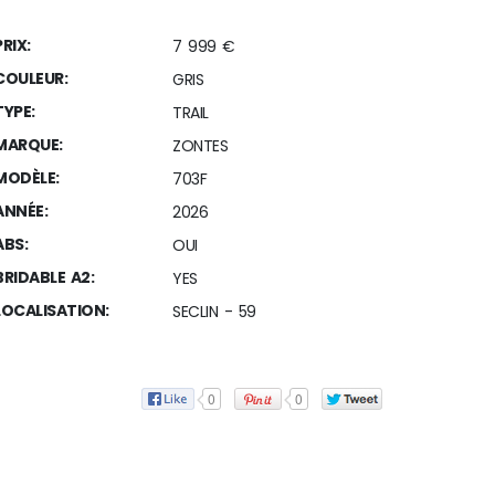
PRIX:
7 999 €
COULEUR:
GRIS
TYPE:
TRAIL
MARQUE:
ZONTES
MODÈLE:
703F
ANNÉE:
2026
ABS:
OUI
BRIDABLE A2:
YES
LOCALISATION:
SECLIN - 59
0
0