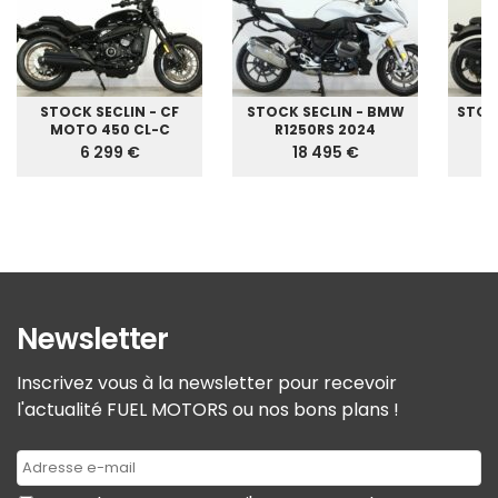
STOCK SECLIN - CF
STOCK SECLIN - BMW
STOC
MOTO 450 CL-C
R1250RS 2024
G
6 299 €
18 495 €
Newsletter
Inscrivez vous à la newsletter pour recevoir
l'actualité FUEL MOTORS ou nos bons plans !