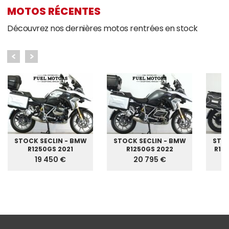
MOTOS RÉCENTES
Découvrez nos dernières motos rentrées en stock
STOCK SECLIN - BMW
STOCK SECLIN - BMW
STOC
R1250GS 2021
R1250GS 2022
R125
19 450 €
20 795 €