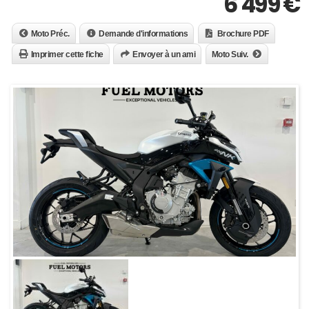
6 499
€
Moto Préc.
Demande d'informations
Brochure PDF
Imprimer cette fiche
Envoyer à un ami
Moto Suiv.