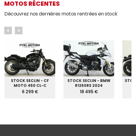
MOTOS RÉCENTES
Découvrez nos dernières motos rentrées en stock
STOCK SECLIN - CF
STOCK SECLIN - BMW
STOC
MOTO 450 CL-C
R1250RS 2024
G
6 299 €
18 495 €