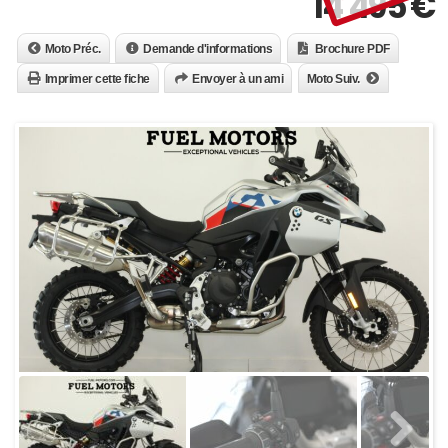
14 495
€
Moto Préc.
Demande d'informations
Brochure PDF
Imprimer cette fiche
Envoyer à un ami
Moto Suiv.