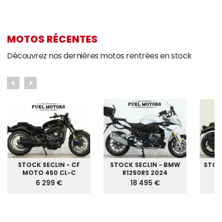
MOTOS RÉCENTES
Découvrez nos dernières motos rentrées en stock
STOCK SECLIN - CF
STOCK SECLIN - BMW
STOC
MOTO 450 CL-C
R1250RS 2024
G
6 299 €
18 495 €