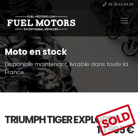
03.20.32.04.20
Moto en stock
Disponible maintenant, livrable dans toute la
France.
SOLD
TRIUMPH TIGER EXPLORER
10 995
€