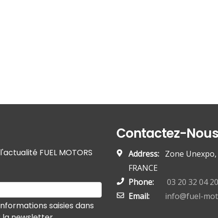
Contactez-Nou
r l'actualité FUEL MOTORS
Address:
Zone Unexpo, 5
FRANCE
Phone:
03 20 32 04 2
Email:
info@fuel-mo
informations saisies dans
r la newsletter.