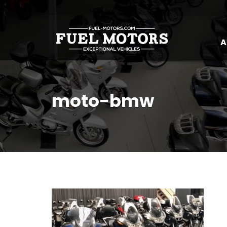
A
moto-bmw