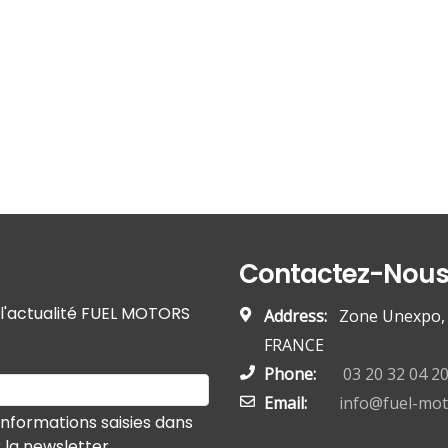
Contactez-Nou
r l'actualité FUEL MOTORS
Address:
Zone Unexpo, 5
FRANCE
Phone:
03 20 32 04 2
Email:
info@fuel-mo
informations saisies dans
r la newsletter.