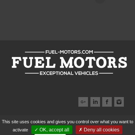
This site uses cookies and gives you control over what you want to
Accueil
Notre Métier
Notre stock
Atelier
activate
OK, accept all
Deny all cookies
Contact
Mentions légales